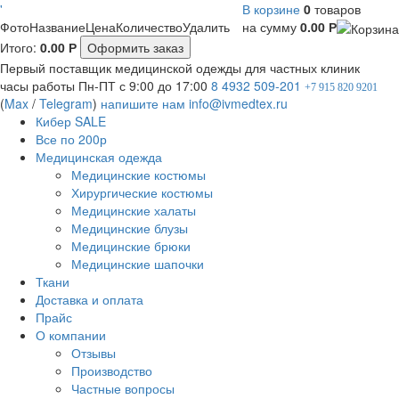
'
В корзине
0
товаров
Фото
Название
Цена
Количество
Удалить
на сумму
0.00
Р
Итого:
0.00
Р
Оформить заказ
Первый поставщик медицинской одежды для частных клиник
часы работы
Пн-ПТ с 9:00 до 17:00
8 4932 509-201
+7 915 820 9201
(
Max
/
Telegram
)
напишите нам
info@ivmedtex.ru
Кибер SALE
Все по 200р
Медицинская одежда
Медицинские костюмы
Хирургические костюмы
Медицинские халаты
Медицинские блузы
Медицинские брюки
Медицинские шапочки
Ткани
Доставка и оплата
Прайс
О компании
Отзывы
Производство
Частные вопросы