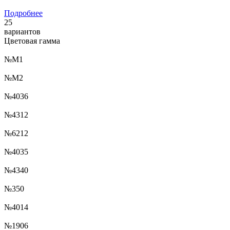
Подробнее
25
вариантов
Цветовая гамма
№М1
№М2
№4036
№4312
№6212
№4035
№4340
№350
№4014
№1906