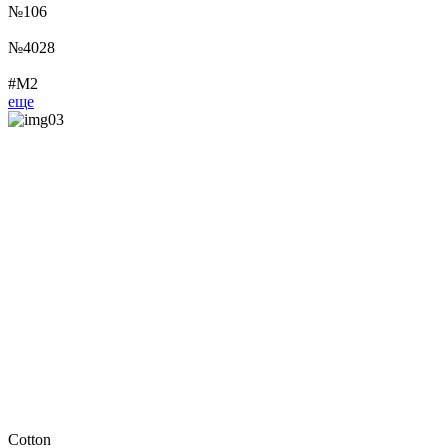
№106
№4028
#М2
еще
Cotton