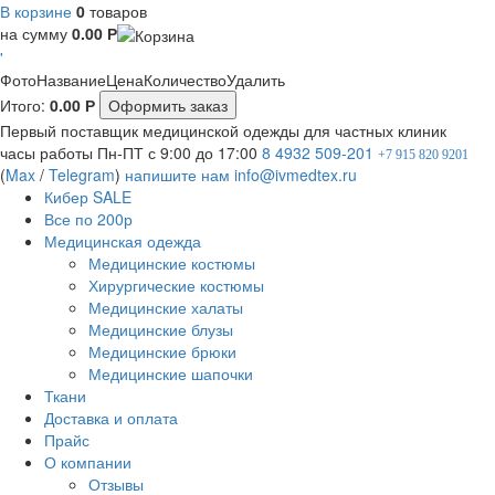
В корзине
0
товаров
на сумму
0.00
Р
'
Фото
Название
Цена
Количество
Удалить
Итого:
0.00
Р
Оформить заказ
Первый поставщик медицинской одежды для частных клиник
часы работы
Пн-ПТ с 9:00 до 17:00
8 4932 509-201
+7 915 820 9201
(
Max
/
Telegram
)
напишите нам
info@ivmedtex.ru
Кибер SALE
Все по 200р
Медицинская одежда
Медицинские костюмы
Хирургические костюмы
Медицинские халаты
Медицинские блузы
Медицинские брюки
Медицинские шапочки
Ткани
Доставка и оплата
Прайс
О компании
Отзывы