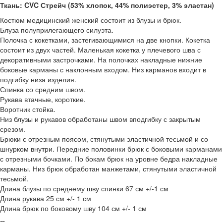
Ткань: CVC Стрейч (53% хлопок, 44% полиэстер, 3% эластан)
Костюм медицинский женский состоит из блузы и брюк.
Блуза полуприлегающего силуэта.
Полочка с кокетками, застегивающимися на две кнопки. Кокетка
состоит из двух частей. Маленькая кокетка у плечевого шва с
декоративными застрочками. На полочках накладные нижние
боковые карманы с наклонным входом. Низ карманов входит в
подгибку низа изделия.
Спинка со средним швом.
Рукава втачные, короткие.
Воротник стойка.
Низ блузы и рукавов обработаны швом вподгибку с закрытым
срезом.
Брюки с отрезным поясом, стянутыми эластичной тесьмой и со
шнурком внутри. Передние половинки брюк с боковыми карманами
с отрезными бочками. По бокам брюк на уровне бедра накладные
карманы. Низ брюк обработан манжетами, стянутыми эластичной
тесьмой.
Длина блузы по среднему шву спинки 67 см +/-1 см
Длина рукава 25 см +/- 1 см
Длина брюк по боковому шву 104 см +/- 1 см