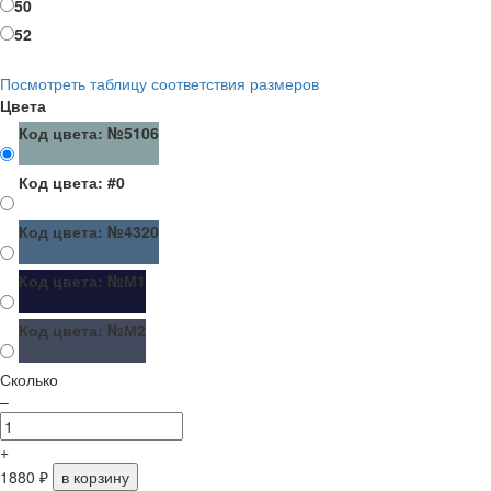
50
52
Посмотреть таблицу соответствия размеров
Цвета
Код цвета: №5106
Код цвета: #0
Код цвета: №4320
Код цвета: №М1
Код цвета: №М2
Сколько
–
+
1880
₽
в корзину