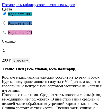
Посмотреть таблицу соответствия размеров
Цвета
Код цвета: #12
Код цвета: #13
Код цвета: #41
Сколько
–
+
200
₽
в корзину
Ткань: Тиси (35% хлопок, 65% полиэфир)
Костюм медицинский женский состоит из куртки и брюк.
Куртка полуприлегающего силуэта с V-образным вырезом
горловины, с центральной бортовой застежкой на 5 петли и 5
пуговицы.
Полочка с кокетками. Средняя часть полочки с рельефами,
выходящими из-под кокеток. В шве стачивания средней и
нижней части обработан внутренний карман с клапаном.
Спинка состоит из трех частей. Средняя часть спинки с