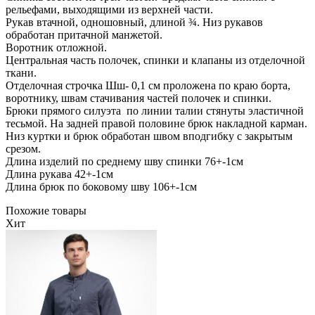
рельефами, выходящими из верхней части.
Рукав втачной, одношовный, длиной ¾. Низ рукавов
обработан притачной манжетой.
Воротник отложной.
Центральная часть полочек, спинки и клапаны из отделочной
ткани.
Отделочная строчка Шш- 0,1 см проложена по краю борта,
воротнику, швам стачивания частей полочек и спинки.
Брюки прямого силуэта по линии талии стянуты эластичной
тесьмой. На задней правой половине брюк накладной карман.
Низ куртки и брюк обработан швом вподгибку с закрытым
срезом.
Длина изделий по среднему шву спинки 76+-1см
Длина рукава 42+-1см
Длина брюк по боковому шву 106+-1см
Похожие товары
Хит