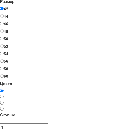
Размер
42
44
46
48
50
52
54
56
58
60
Цвета
Сколько
–