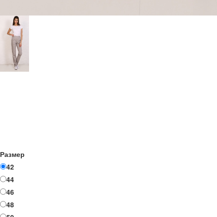
Размер
42
44
46
48
50