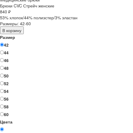
Брюки CVC Стрейч женские
840 ₽
53% хлопок/44% полиэстер/3% эластан
Размеры: 42-60
В корзину
Размер
42
44
46
48
50
52
54
56
58
60
Цвета