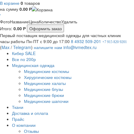
В корзине
0
товаров
на сумму
0.00
Р
'
Фото
Название
Цена
Количество
Удалить
Итого:
0.00
Р
Оформить заказ
Первый поставщик медицинской одежды для частных клиник
часы работы
Пн-ПТ с 9:00 до 17:00
8 4932 509-201
+7 915 820 9201
(
Max
/
Telegram
)
напишите нам
info@ivmedtex.ru
Кибер SALE
Все по 200р
Медицинская одежда
Медицинские костюмы
Хирургические костюмы
Медицинские халаты
Медицинские блузы
Медицинские брюки
Медицинские шапочки
Ткани
Доставка и оплата
Прайс
О компании
Отзывы