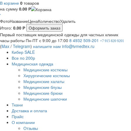
В корзине
0
товаров
на сумму
0.00
Р
'
Фото
Название
Цена
Количество
Удалить
Итого:
0.00
Р
Оформить заказ
Первый поставщик медицинской одежды для частных клиник
часы работы
Пн-ПТ с 9:00 до 17:00
8 4932 509-201
+7 915 820 9201
(
Max
/
Telegram
)
напишите нам
info@ivmedtex.ru
Кибер SALE
Все по 200р
Медицинская одежда
Медицинские костюмы
Хирургические костюмы
Медицинские халаты
Медицинские блузы
Медицинские брюки
Медицинские шапочки
Ткани
Доставка и оплата
Прайс
О компании
Отзывы