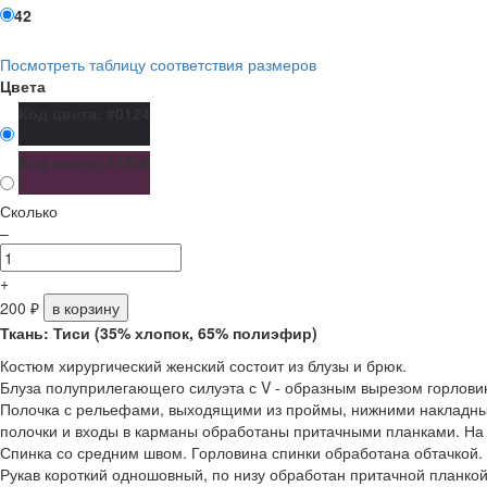
42
Посмотреть таблицу соответствия размеров
Цвета
Код цвета: #0124
Код цвета: #1608
Сколько
–
+
200
₽
в корзину
Ткань: Тиси (35% хлопок, 65% полиэфир)
Костюм хирургический женский состоит из блузы и брюк.
Блуза полуприлегающего силуэта с V - образным вырезом горлови
Полочка с рельефами, выходящими из проймы, нижними накладны
полочки и входы в карманы обработаны притачными планками. На 
Спинка со средним швом. Горловина спинки обработана обтачкой.
Рукав короткий одношовный, по низу обработан притачной планкой