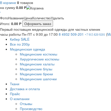
В корзине
0
товаров
на сумму
0.00
Р
'
Фото
Название
Цена
Количество
Удалить
Итого:
0.00
Р
Оформить заказ
Первый поставщик медицинской одежды для частных клиник
часы работы
Пн-ПТ с 9:00 до 17:00
8 4932 509-201
(
M
+7 915 820 9201
Кибер SALE
Все по 200р
Медицинская одежда
Медицинские костюмы
Хирургические костюмы
Медицинские халаты
Медицинские блузы
Медицинские брюки
Медицинские шапочки
Ткани
Доставка и оплата
Прайс
О компании
Отзывы
Производство