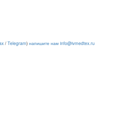
ax
/
Telegram
)
напишите нам
info@ivmedtex.ru