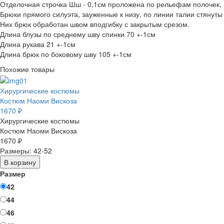
Отделочная строчка Шш - 0,1см проложена по рельефам полочек, ш
Брюки прямого силуэта, зауженные к низу, по линии талии стяну
Них брюк обработан швом вподгибку с закрытым срезом.
Длина блузы по среднему шву спинки 70 +-1см
Длина рукава 21 +-1см
Длина брюк по боковому шву 105 +-1см
Похожие товары
Хирургические костюмы
Костюм Наоми Вискоза
1670 ₽
Хирургические костюмы
Костюм Наоми Вискоза
1670 ₽
Размеры: 42-52
В корзину
Размер
42
44
46